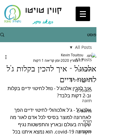
קווין טויטו
רפואה סינית
פוסט
All Posts
Kevin Touitou
All Posts
17 במרץ 2020
זמן קריאה 1 דקות
אלכוג'ל - איך להכין בקלות ג'ל
תרגילים
לחיטוי ידיים
רפואה סינית
איך להכין אלכוג'ל - נוזל לחיטוי ידיים בקלות 
למטפלים
וב-2 דקות בלבד?
תזונה
אלכוג'ל - ג'ל אלכוהולי לחיטוי ידיים הפך 
מתכונים
לאחרונה למוצר בסיסי לכל אדם לאור מה 
חורף
שקורה בעולם ובארץ והתפשטות נגיף 
תינוקות
הקורונה covid-19. הוא נמצא איתנו בכל 