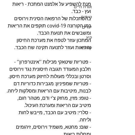
מנת להשפיע על אלמנט המתכת - ריאות 
אורח חיים
ועץ - כבד.
טיפים
בהסתכלות של הרפואה הסינית וירוסים 
כמו הקורונה covid-19 תוקפים את הריאות 
ילדים
ומשבשים את תנועת הכבד. 
קיץ
המתכון עוזר לטפח את מערכת החיסון 
והריאות ועוזר לתנועה תקינה שח הכבד.
קורונה
- פטריות שיטאקי מכילות ''אינטרפרון'' - 
חלבון המעודד תגובה חיסונית נגד וירוסים 
וסרטן ובכללי מעולות לחיזוק מערכת חיסון.
- פטריות שמפיניון: מגבירות כדוריות דם 
לבנות, מיטיבות עם הריאות ומסלקות ליחה.
- טופו: מזין, מחזק צ'י ודם, מטהר חום, 
מיטיב עם הריאות ומערכת העיכול.
- סלרי: מיטיב עם הכבד, מייבש לחות 
וליחה.
- שום: מחטא, משמיד וירוסים, זיהומים 
ומחלות ריאות.