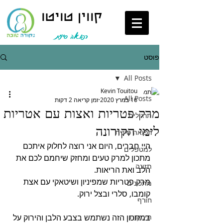
קווין טויטו
רפואה סינית
פוסט
All Posts
Kevin Touitou
All Posts
16 במרץ 2020
זמן קריאה 2 דקות
מרק פטריות ואצות עם אטריות
תרגילים
לימי הקורונה
רפואה סינית
היי חברים, היום אני רוצה לחלוק איתכם 
למטפלים
מתכון למרק טעים ומחזק שיחמם לכם את 
תזונה
הלב ואת הריאות.
מרק פטריות שמפיניון ושיטאקי עם אצת 
מתכונים
קומבו, סלרי ובצל ירוק.
חורף
תינוקות
במתכון הזה נשתמש בצבע הלבן והירוק על 