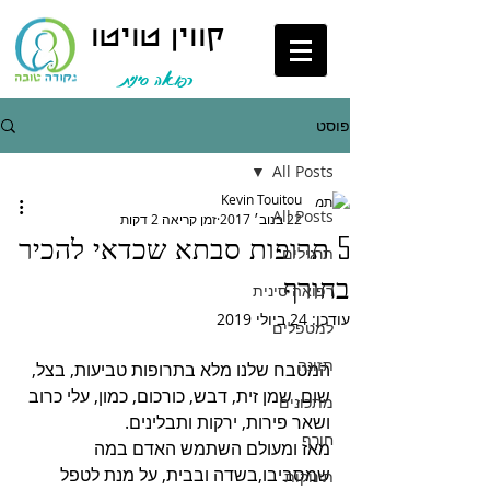
קווין טויטו
רפואה סינית
פוסט
All Posts
Kevin Touitou
All Posts
22 בנוב׳ 2017
זמן קריאה 2 דקות
5 תרופות סבתא שכדאי להכיר
תרגילים
בחורף
רפואה סינית
עודכן:
24 ביולי 2019
למטפלים
תזונה
המטבח שלנו מלא בתרופות טביעות, בצל, 
שום, שמן זית, דבש, כורכום, כמון, עלי כרוב 
מתכונים
ושאר פירות, ירקות ותבלינים.
חורף
מאז ומעולם השתמש האדם במה 
שמסביבו,בשדה ובבית, על מנת לטפל 
תינוקות