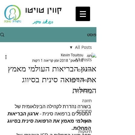
קווין טויטו
רפואה סינית
פוסט
All Posts
Kevin Touitou
All Posts
10 באוק׳ 2018
זמן קריאה 1 דקות
ארגון הבריאות העולמי מאמץ
תרגילים
את הרפואה סינית בסיווג
רפואה סינית
המחלות
למטפלים
תזונה
בשורה נהדרת לקהילה הבינלאומית של 
מתכונים
המטפלים ברפואה סינית - 
ארגון הבריאות 
העולמי מאמץ את הרפואה סינית בסיווג 
חורף
המחלות.
תינוקות