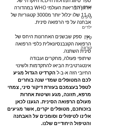
ספר סיווג המחלות ה-ICD היוקרתי של 
אורח חיים
ארגון הבריאות העולמי WHO במהדורה 
ה-11 שלו יכלול יותר מ3000 קטגוריות של 
טיפים
אבחנה על פי הרפואה סינית.
ילדים
 אין  ספק שבשנים האחרונות היחס של 
קיץ
הרפואה הקונבנסיונאלית כלפי הרפואה 
קורונה
סינית השתנה.
שיתופי פעולה, מחקרים ועבודה 
אינטגרטיבית הביאו להתקדמות ולשינוי 
החיובי הזה א-ב-ל 
הקרדיט הגדול מגיע 
לכם המטופלים שמדי שנה בוחרים 
לטפל בעצמכם בעזרת דיקור סיני, צמחי 
מרפא, תזונה, מגע ושיטות אחרות 
מעולם הרפואה הסינית. הגענו לכאן 
בזכותכם, מטופלים יקרים, אשר מגיעים 
אלינו לטיפולים וסומכים על האבחנה 
והטיפול היחודיים שלנו.